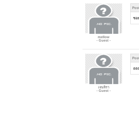
Pos
ซอย
mellow
- Guest -
Pos
อออ
เจนจิรา
- Guest -