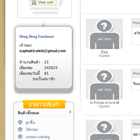
Pos
สวั
Heng Heng Foodmart
เจ้าของ:
suphakit.winit@gmail.com
น็อต
- Guest -
จำนวนสินค้า
21
เยี่ยมชม
242623
เยี่ยมชมวันนี้
81
Pos
ขอเป็นสมาชิก
รับ
ระวีวรรณ สาระชาติ
- Guest -
สินค้าทั้งหมด
ลูกชิ้น
Pos
ไส้กรอก
อยา
เบคอน แฮมหมู