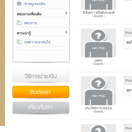
ขาหมูเยอรมัน
นิรัจฉรา ทรัพย์ประสงค์
สอบถามเพิ่มเติม
- Guest -
สอบถาม
Pos
สาระน่ารู้
บทความน่าสนใจ
สนใจ
ภคพร
- Guest -
เงิน
Pos
อยา
ประภัสสร ปานอ่อน
- Guest -
Pos