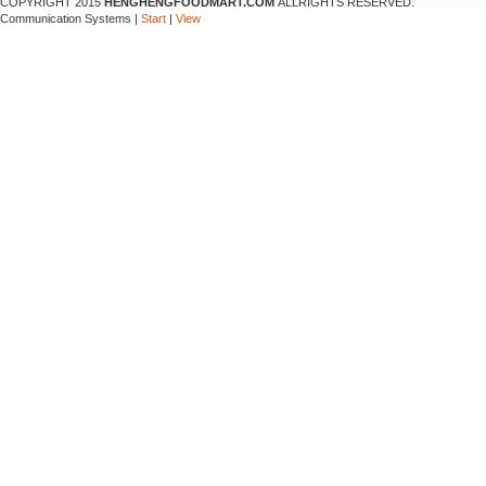
COPYRIGHT 2015
HENGHENGFOODMART.COM
ALLRIGHTS RESERVED.
Communication Systems |
Start
|
View