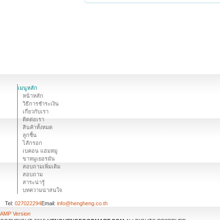
เมนูหลัก
หน้าหลัก
วิธีการชำระเงิน
เกี่ยวกับเรา
ติดต่อเรา
สินค้าทั้งหมด
ลูกชิ้น
ไส้กรอก
เบคอน แฮมหมู
ขาหมูเยอรมัน
สอบถามเพิ่มเติม
สอบถาม
สาระน่ารู้
บทความน่าสนใจ
Tel:
027022294
Email:
info@hengheng.co.th
AMP Version